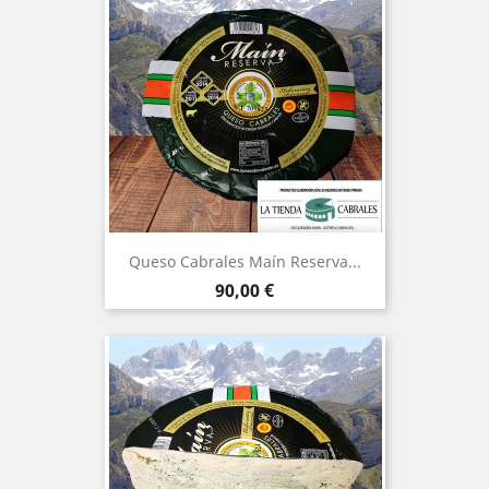
Queso Cabrales Maín Reserva...
Precio
90,00 €