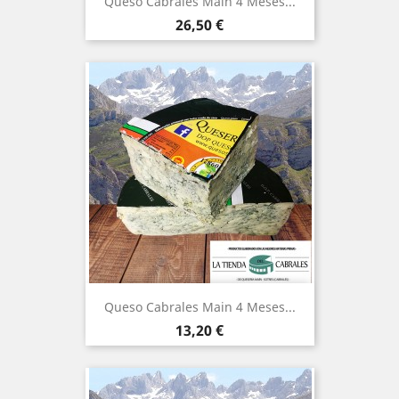
Queso Cabrales Main 4 Meses...
Precio
26,50 €
Queso Cabrales Main 4 Meses...
Precio
13,20 €