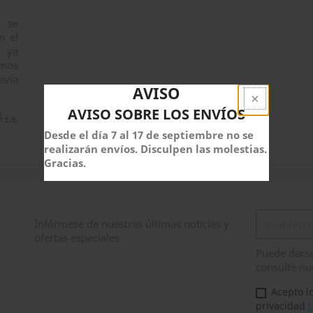
) se
n el
s ya
amos
evia
AVISO
AVISO SOBRE LOS ENVÍOS
Desde el día 7 al 17 de septiembre no se
realizarán envíos. Disculpen las molestias.
Gracias.
Infórmese de nuestras últimas noticias y
ofertas especiales
Puede darse
consulte nue
Acepto lo
privacidad
L