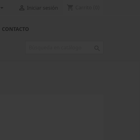
shopping_cart


Carrito
(0)
Iniciar sesión
CONTACTO
