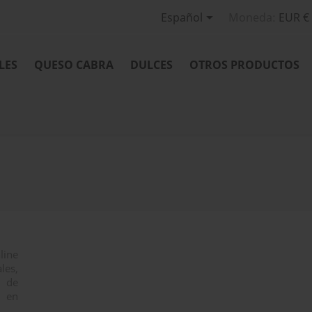

Español
Moneda:
EUR €
LES
QUESO CABRA
DULCES
OTROS PRODUCTOS
line
les,
 de
, en