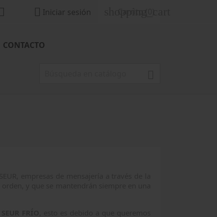
shopping_cart


Carrito
(0)
Iniciar sesión
CONTACTO

SEUR, empresas de mensajería a través de la
a orden, y que se mantendrán siempre en una
e SEUR FRÍO
, esto es debido a que queremos