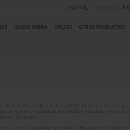

Español
Moneda:
EUR €
LES
QUESO CABRA
DULCES
OTROS PRODUCTOS
os viviendo hoy en día debido al COVID-19 les informamos que 
dicado, que éstos,
tardarán entre uno y tres días
, hasta nuev
e todo el traslado.
nuevo aviso,
los pedidos se enviarán los martes a través d