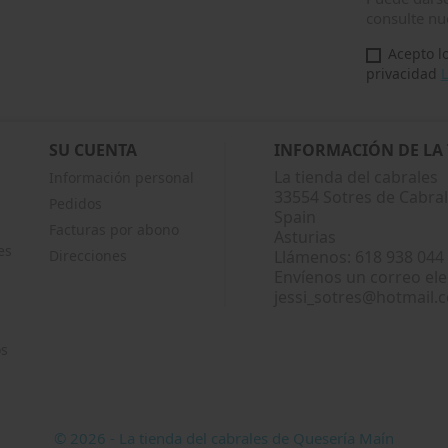
consulte nue
Acepto lo
privacidad
L
SU CUENTA
INFORMACIÓN DE LA
La tienda del cabrales
Información personal
33554 Sotres de Cabra
Pedidos
Spain
Facturas por abono
Asturias
es
Direcciones
Llámenos:
618 938 044
Envíenos un correo ele
jessi_sotres@hotmail.
os
© 2026 - La tienda del cabrales de Quesería Maín