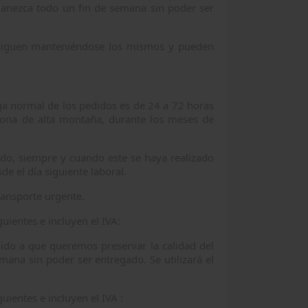
manezca todo un fin de semana sin poder ser
os siguen manteniéndose los mismos y pueden
ega normal de los pedidos es de 24 a 72 horas
n zona de alta montaña, durante los meses de
ido, siempre y cuando este se haya realizado
de el día siguiente laboral.
ransporte urgente.
guientes e incluyen el IVA:
bido a que queremos preservar la calidad del
ana sin poder ser entregado. Se utilizará el
uientes e incluyen el IVA :