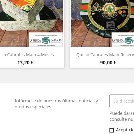
Vista rápida
Vista rápida


so Cabrales Main 4 Meses...
Queso Cabrales Maín Reserva
Precio
Precio
13,20 €
90,00 €
Infórmese de nuestras últimas noticias y
ofertas especiales
Puede darse
consulte nue
Acepto lo