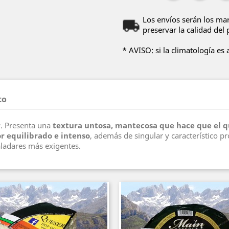
Los envíos serán los mar
preservar la calidad del
* AVISO: si la climatología es
to
r
. Presenta una
textura untosa, mantecosa que hace que el q
r equilibrado e intenso
, además de singular y característico pr
paladares más exigentes.