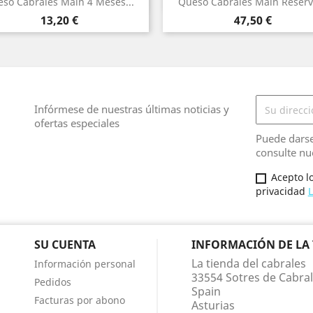
so Cabrales Main 4 Meses...
Queso Cabrales Maín Reserva
Precio
Precio
13,20 €
47,50 €
Infórmese de nuestras últimas noticias y
ofertas especiales
Puede darse
consulte nue
Acepto lo
privacidad
L
SU CUENTA
INFORMACIÓN DE LA
La tienda del cabrales
Información personal
33554 Sotres de Cabra
Pedidos
Spain
Facturas por abono
Asturias