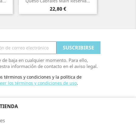
...
Queso Cabrales Main Reserva...
Precio
22,80 €
 de baja en cualquier momento. Para ello,
stra información de contacto en el aviso legal.
s términos y condiciones y la política de
eer los términos y condiciones de uso
.
 TIENDA
les