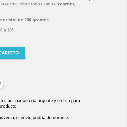
la cocina sobre todo usado en
carnes,
e cristal de 200 gramos
.
º a 10º.
 CARRITO
tes por paquetería urgente y en frío para
 producto.
 adversa, el envío podría demorarse.