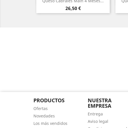
Queso Cabrales Main 4 Meses...
Que
Precio
26,50 €
PRODUCTOS
NUESTRA
EMPRESA
Ofertas
Entrega
Novedades
Aviso legal
Los más vendidos