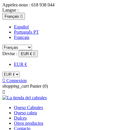
Appelez-nous :
618 938 044
Langue :
Français

Español
Português PT
Français
Devise :
EUR €

EUR €

Connexion
shopping_cart
Panier
(0)

Queso Cabrales
Queso cabra
Dulces
Otros productos
Contacto