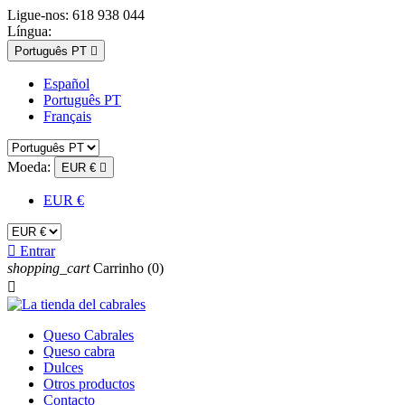
Ligue-nos:
618 938 044
Língua:
Português PT

Español
Português PT
Français
Moeda:
EUR €

EUR €

Entrar
shopping_cart
Carrinho
(0)

Queso Cabrales
Queso cabra
Dulces
Otros productos
Contacto