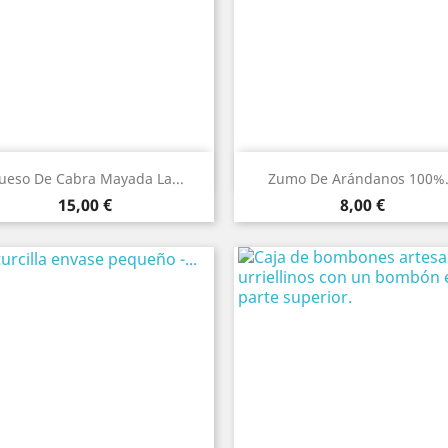
Vista rápida
Vista rápida


ueso De Cabra Mayada La...
Zumo De Arándanos 100%.
Precio
Precio
15,00 €
8,00 €