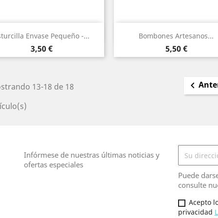
Vista rápida
Vista rápida


turcilla Envase Pequeño -...
Bombones Artesanos...
Precio
Precio
3,50 €
5,50 €
Ante

strando 13-18 de 18
ículo(s)
Infórmese de nuestras últimas noticias y
ofertas especiales
Puede darse
consulte nue
Acepto lo
privacidad
L