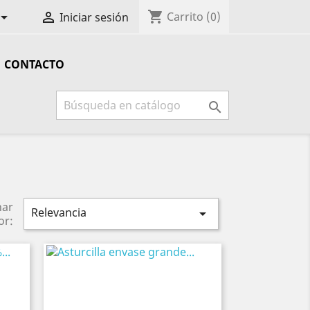
shopping_cart


Carrito
(0)
Iniciar sesión
CONTACTO

nar
Relevancia

or: