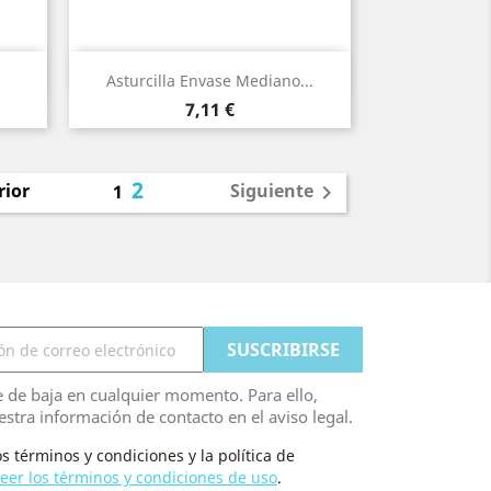
Vista rápida

Asturcilla Envase Mediano...
Precio
7,11 €
2
rior
Siguiente
1

 de baja en cualquier momento. Para ello,
stra información de contacto en el aviso legal.
s términos y condiciones y la política de
eer los términos y condiciones de uso
.