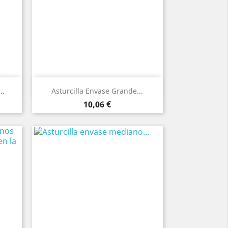
Vista rápida

..
Asturcilla Envase Grande...
Precio
10,06 €